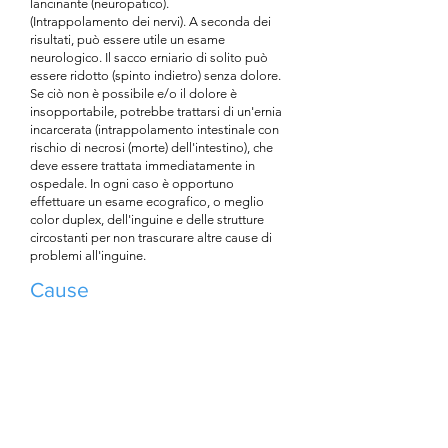
lancinante (neuropatico).
(Intrappolamento dei nervi). A seconda dei
risultati, può essere utile un esame
neurologico. Il sacco erniario di solito può
essere ridotto (spinto indietro) senza dolore.
Se ciò non è possibile e/o il dolore è
insopportabile, potrebbe trattarsi di un'ernia
incarcerata (intrappolamento intestinale con
rischio di necrosi (morte) dell'intestino), che
deve essere trattata immediatamente in
ospedale. In ogni caso è opportuno
effettuare un esame ecografico, o meglio
color duplex, dell'inguine e delle strutture
circostanti per non trascurare altre cause di
problemi all'inguine.
Cause
Un'ernia inguinale si verifica a causa della
debolezza ereditaria del tessuto connettivo in
connessione con il sovraccarico
(sollevamento, tosse, starnuti). Ciò provoca il
rigonfiamento del sacco erniario, che può
contenere tessuto adiposo preperitoneale
e/o intestino. L'ernia può verificarsi senza
alcun sintomo. Se si verifica dolore, la causa
del dolore dovrebbe essere ricercata