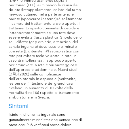
(TAPP) o immediatamente sopra il
peritoneo (TEP), eliminando la causa del
dolore (intrappolamento isolato del ramo
nervoso cutaneo nella parte anteriore
parete (aponeurosi esterna)) è solitamente
il campo del trattamento a cielo aperto. Il
trattamento aperto consente di decidere
intraoperatoriamente se una rete deve
essere evitata (fasciaplastica; Shouldice) o
se il difetto (gap erniario, alterazioni del
canale inguinale) deve essere eliminato
con rete (Lichtenstein)/fasciaplastica con
rete per evitare recidive sotto la rete. In
caso di intolleranza, l’approccio aperto
per rimuovere la rete è più vantaggioso
dell’approccio addominale. Nuovi studi
(DÄbl 2020) sulle complicanze
dell'erniotomia in ospedale (peritonite,
lesioni dell'intestino e dei grandi vasi)
rivelano un aumento di 10 volte della
mortalità (letalità) rispetto al trattamento
ambulatoriale in Svezia.
Sintomi
I sintomi di un’ernia inguinale sono
generalmente minori: trazione, sensazione di
pressione. Può verificarsi anche dolore