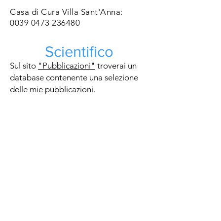
Casa di Cura Villa Sant'Anna:
0039 0473 236480
Scientifico
Sul sito
"Pubblicazioni"
troverai un
database contenente una selezione
delle mie pubblicazioni.
Inoltre, la maggior parte delle mie
pubblicazioni sono su
PubMed
disponibile.
Se desideri richiedere informazioni su
un articolo scientifico, contattami
tramite e-mail.
inizio
Familienpraxis Isartal
Casa di Cura Villa Sant'Anna